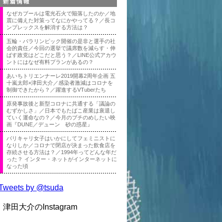
なぜカブールは電光石火で陥落したのか／地
震に備えた対策ってなにかやってる？／長コ
ンプレックスを解消する方法は？
五輪・パラリンピック開催の是非と選手の社
会的責任／今回の選挙で議席数を減らす・伸
ばす政党はどこだと思う？／LINE公式アカウ
ントにはなぜ有料プランがあるの？
あいちトリエンナーレ2019開幕2周年企画 五
十嵐太郎×津田大介／感染者激減はコロナを
制御できたから？／躍進するVTuberたち
原発事故後と新型コロナに共通する「議論の
むずかしさ」／日本でもたばこ産業は衰退し
ていく運命なの？／今月のブチのめしたい映
画『DUNE／デューン 砂の惑星』
バリキャリ女子はいかにしてフェミニストに
なりしか／コロナで閉店が決まった飲食店を
存続させる方法は？／1994年ってどんな年だ
った？ インター・ネットがインターネットに
なった頃
Tweets by @tsuda
津田大介のInstagram