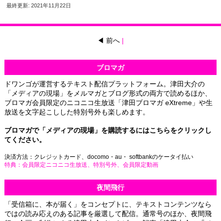
最終更新: 2021年11月22日
◀ 前へ
|
ブロマガ
ドワンゴが運営するテキスト配信プラットフォーム。津田大介の
「メディアの現場」をメルマガとブログ形式の両方で読めるほか、
ブロマガ会員限定のニコニコ生放送「津田ブロマガ eXtreme」や生
放送を文字起こしした特別号外も楽しめます。
ブロマガで「メディアの現場」を購読するには
こちらをクリック
し
てください。
決済方法：クレジットカード、
docomo
・
au
・
softbank
のケータイ払い
特典：会員限定ニコニコ生放送、特別号外、会員限定動画
夜間飛行
「受信箱に、本が届く」をコンセプトに、テキストコンテンツなら
ではの読み応えのある記事を厳選して配信。通常号のほか、夜間飛