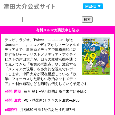
有料メルマガ購読申し込み
テレビ、ラジオ、Twitter、ニコニコ生放送、
Ustream……。マスメディアからソーシャルメ
ディアまで、新旧両メディアで縦横無尽に活
動するジャーナリスト／メディア・アクティ
ビストの津田大介が、日々の取材活動を通じ
て見えてきた「現実の問題点」や、激変する
「メディアの現場」を多角的な視点でレポー
トします。津田大介が現在構想している「政
策にフォーカスした新しい政治ネットメディ
ア」の制作過程なども随時お伝えしていく予定です。
■発行周期
毎月 第1〜第4水曜日 ※年末年始を除く
■発行形式
PC・携帯向け テキスト形式+ePub
■購読料
月額630円 ※1配信あたり約157円