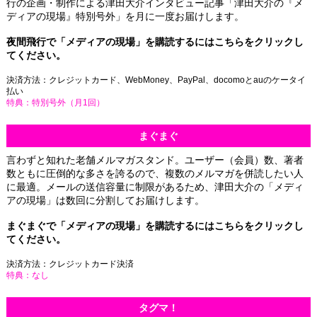
行の企画・制作による津田大介インタビュー記事「津田大介の『メ
ディアの現場』特別号外」を月に一度お届けします。
夜間飛行で「メディアの現場」を購読するには
こちらをクリック
し
てください。
決済方法：クレジットカード、
WebMoney
、
PayPal
、
docomo
と
au
のケータイ
払い
特典：特別号外（月1回）
まぐまぐ
言わずと知れた老舗メルマガスタンド。ユーザー（会員）数、著者
数ともに圧倒的な多さを誇るので、複数のメルマガを併読したい人
に最適。メールの送信容量に制限があるため、津田大介の「メディ
アの現場」は数回に分割してお届けします。
まぐまぐで「メディアの現場」を購読するには
こちらをクリック
し
てください。
決済方法：クレジットカード決済
特典：なし
タグマ！